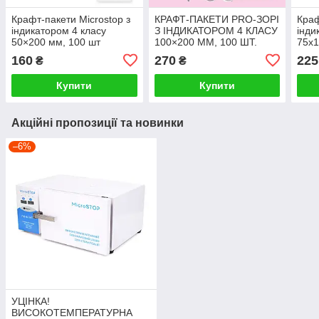
Крафт-пакети Microstop з
КРАФТ-ПАКЕТИ PRO-ЗОРІ
Краф
індикатором 4 класу
З ІНДИКАТОРОМ 4 КЛАСУ
інди
50×200 мм, 100 шт
100×200 ММ, 100 ШТ.
75х1
Microstop
Micr
160
270
225
₴
₴
Купити
Купити
Акційні пропозиції та новинки
–6%
УЦІНКА!
ВИСОКОТЕМПЕРАТУРНА