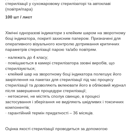
стерилізації у сухожаровому стерилізаторі та автоклаві
(повітря/пара)
100 шт / лист
Хімічні одноразові індикатори з клейким шаром на зворотному
боці індикатора, покриті захисним папером. Призначені для
оперативного візуального контролю дотримання критичних
параметрів стерилізації парою та/або повітрям.
· належать до 4 класу;
· поміщаються в камері стерилізатора ззовні виробів, що
стерилізуються;
· клейкий шар на зворотному боці індикатора полегшує його
закріплення на пакетах для стерилізації під час процесу
стерилізації та дозволяють вклеювати його в обліковий журнал
після завершення процедури стерилізації;
· нетоксичні, не містять сполук свинцю, в процесі
застосування і зберігання не виділяють шкідливих і токсичних
компонентів;
· гарантійний термін придатності – 36 місяців.
Оцінка якості стерилізації проводиться за допомогою