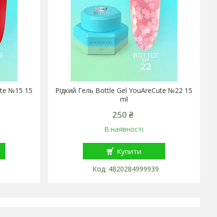
ute №15 15
Рідкий Гель Bottle Gel YouAreCute №22 15
ml
250 ₴
В наявності
Купити
4820284999939