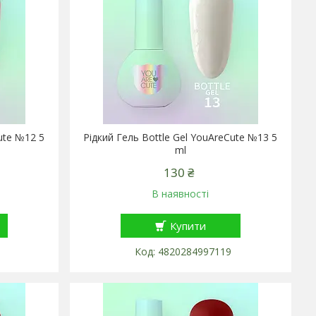
ute №12 5
Рідкий Гель Bottle Gel YouAreCute №13 5
ml
130 ₴
В наявності
Купити
4820284997119