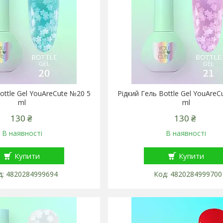
ottle Gel YouAreCute №20 5
Рідкий Гель Bottle Gel YouAreC
ml
ml
130 ₴
130 ₴
В наявності
В наявності
Купити
Купити
4820284999694
4820284999700