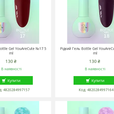
ottle Gel YouAreCute №17 5
Рідкий Гель Bottle Gel YouAreC
ml
ml
130 ₴
130 ₴
В наявності
В наявності
Купити
Купити
4820284997157
4820284997164