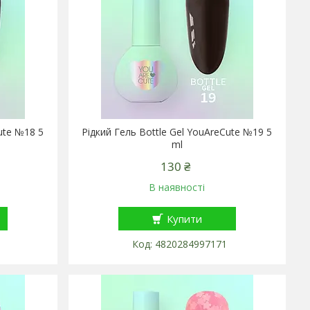
ute №18 5
Рідкий Гель Bottle Gel YouAreCute №19 5
ml
130 ₴
В наявності
Купити
4820284997171