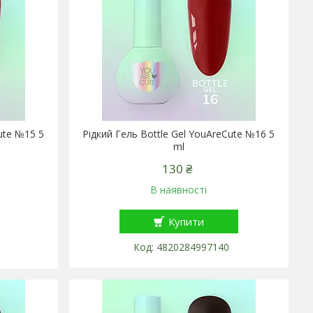
ute №15 5
Рідкий Гель Bottle Gel YouAreCute №16 5
ml
130 ₴
В наявності
Купити
4820284997140