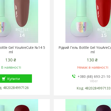
ottle Gel YouAreCute №14 5
Рідкий Гель Bottle Gel YouAreC
ml
ml
130 ₴
130 ₴
В наявності
Немає в наявності
+380 (68) 693-21-10
Купити
Viber
4820284997126
4820284997133