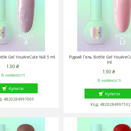
ttle Gel YouAreCute №8 5 ml
Рідкий Гель Bottle Gel YouAreC
ml
130 ₴
130 ₴
В наявності
В наявності
Купити
Купити
4820284997065
4820284997102