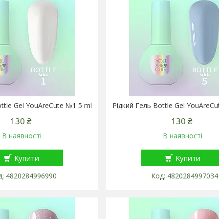
ttle Gel YouAreCute №1 5 ml
Рідкий Гель Bottle Gel YouAreCu
130 ₴
130 ₴
В наявності
В наявності
Купити
Купити
4820284996990
4820284997034