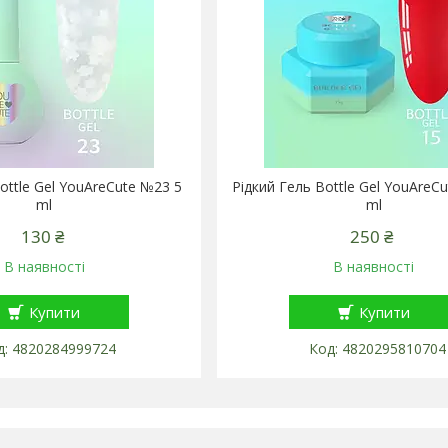
ottle Gel YouAreCute №23 5
Рідкий Гель Bottle Gel YouAreC
ml
ml
130 ₴
250 ₴
В наявності
В наявності
Купити
Купити
4820284999724
4820295810704