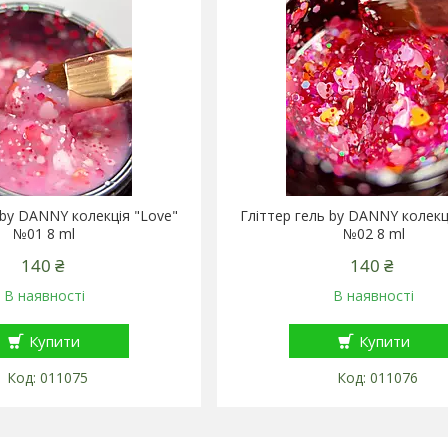
 by DANNY колекція "Love"
Гліттер гель by DANNY колекц
№01 8 ml
№02 8 ml
140 ₴
140 ₴
В наявності
В наявності
Купити
Купити
011075
011076