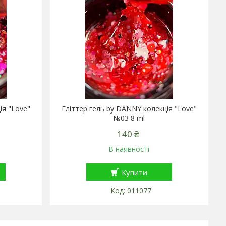
ія "Love"
Гліттер гель by DANNY колекція "Love"
№03 8 ml
140 ₴
В наявності
Купити
011077