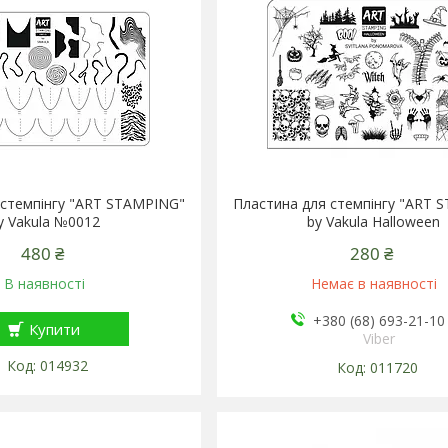
 стемпінгу "ART STAMPING"
Пластина для стемпінгу "ART 
y Vakula №0012
by Vakula Halloween
480 ₴
280 ₴
В наявності
Немає в наявності
+380 (68) 693-21-10
Купити
Viber
014932
011720