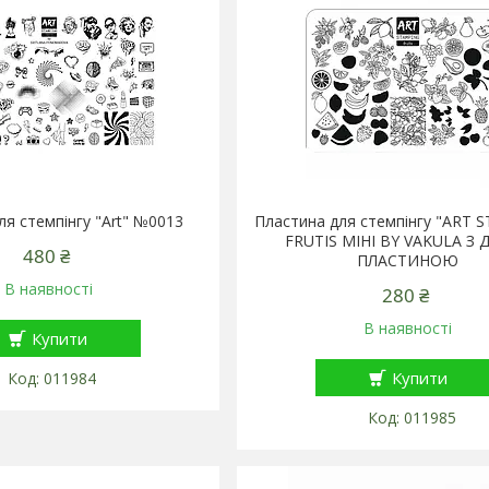
ля стемпінгу "Art" №0013
Пластина для стемпінгу "ART 
FRUTIS МІНІ BY VAKULA З 
480 ₴
ПЛАСТИНОЮ
В наявності
280 ₴
В наявності
Купити
Купити
011984
011985