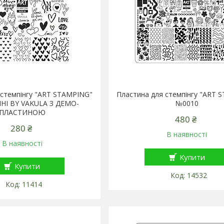
 стемпінгу "ART STAMPING"
Пластина для стемпінгу "ART 
ІНІ BY VAKULA З ДЕМО-
№0010
ПЛАСТИНОЮ
480 ₴
280 ₴
В наявності
В наявності
Купити
Купити
14532
11414