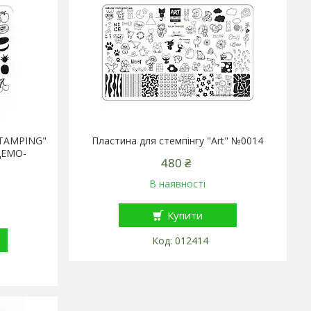
STAMPING"
Пластина для стемпінгу "Art" №0014
ДЕМО-
480 ₴
В наявності
Купити
012414