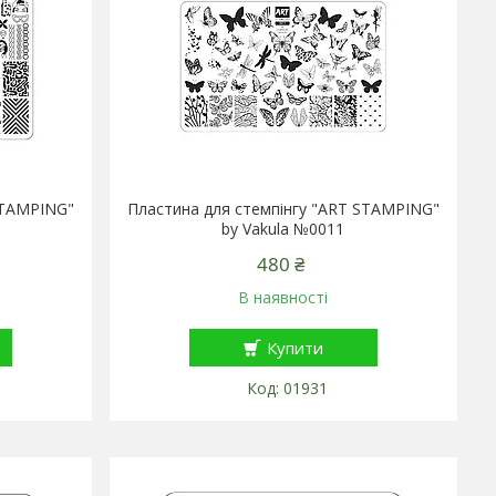
STAMPING"
Пластина для стемпінгу "ART STAMPING"
by Vakula №0011
480 ₴
В наявності
Купити
01931