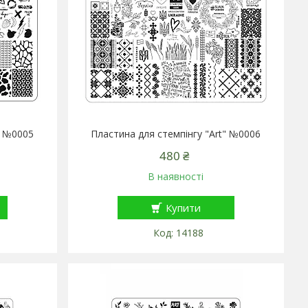
" №0005
Пластина для стемпінгу "Art" №0006
480 ₴
В наявності
Купити
14188