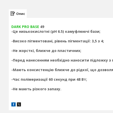
Опис
DARK PRO BASE
49
-Це низькокислотні (pH 6.5) камуфлюючі бази;
-Високо пігментовані, рівень пігментації: 3,5 з 4;
-Не жорсткі, ближче до пластичних;
-Перед нанесенням необхідно наносити підложку з 
-Мають консистенцію ближче до рідкої, що дозвол
-Час полімеризації 60 секунд при 48 Вт;
-Не мають різкого запаху.