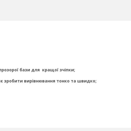
прозорої бази для кращої зчіпки;
яє зробити вирівнювання тонко та швидко;