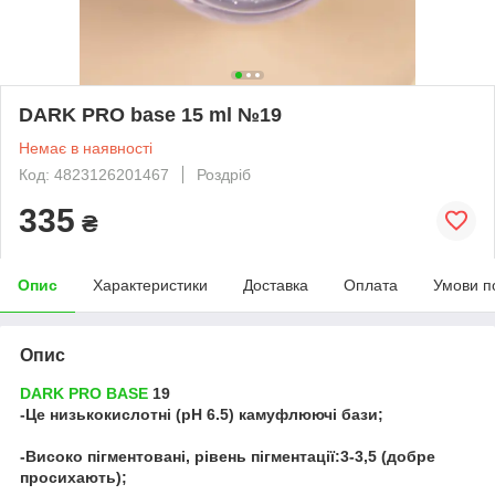
DARK PRO base 15 ml №19
Немає в наявності
Код: 4823126201467
Роздріб
335
₴
Опис
Характеристики
Доставка
Оплата
Умови п
Опис
DARK PRO BASE
19
-Це низькокислотні (pH 6.5) камуфлюючі бази;
-Високо пігментовані, рівень пігментації:3-3,5 (добре
просихають);