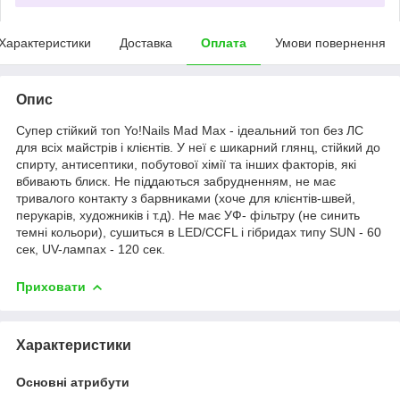
Характеристики
Доставка
Оплата
Умови повернення
Опис
Супер стійкий топ Yo!Nails Mad Max - ідеальний топ без ЛС
для всіх майстрів і клієнтів. У неї є шикарний глянц, стійкий до
спирту, антисептики, побутової хімії та інших факторів, які
вбивають блиск. Не піддаються забрудненням, не має
тривалого контакту з барвниками (хоче для клієнтів-швей,
перукарів, художників і т.д). Не має УФ- фільтру (не синить
темні кольори), сушиться в LED/CCFL і гібридах типу SUN - 60
сек, UV-лампах - 120 сек.
Приховати
Характеристики
Основні атрибути