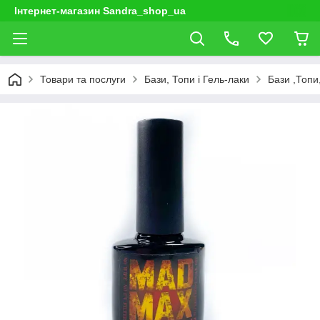
Інтернет-магазин Sandra_shop_ua
Товари та послуги
Бази, Топи і Гель-лаки
Бази ,Топи,