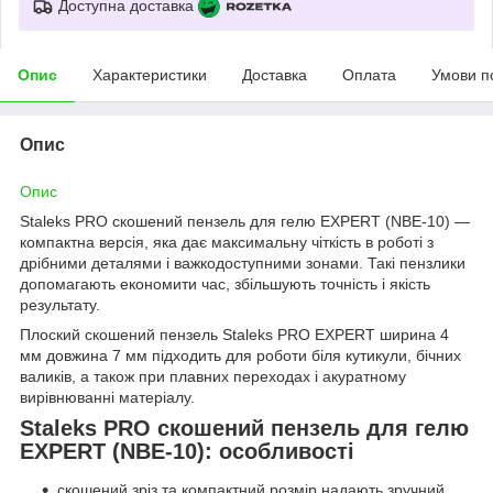
Доступна доставка
Опис
Характеристики
Доставка
Оплата
Умови п
Опис
Опис
Staleks PRO скошений пензель для гелю EXPERT (NBE-10) —
компактна версія, яка дає максимальну чіткість в роботі з
дрібними деталями і важкодоступними зонами. Такі пензлики
допомагають економити час, збільшують точність і якість
результату.
Плоский скошений пензель Staleks PRO EXPERT ширина 4
мм довжина 7 мм підходить для роботи біля кутикули, бічних
валиків, а також при плавних переходах і акуратному
вирівнюванні матеріалу.
Staleks PRO скошений пензель для гелю
EXPERT (NBE-10): особливості
скошений зріз та компактний розмір надають зручний