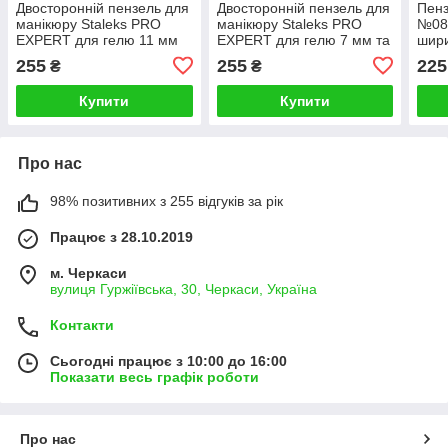
Двосторонній пензель для
Двосторонній пензель для
Пенз
манікюру Staleks PRO
манікюру Staleks PRO
№08
EXPERT для гелю 11 мм
EXPERT для гелю 7 мм та
шири
лайнер 10 мм NBE-03/06
9 мм NBE-04/09
мм 
255
255
225
₴
₴
Купити
Купити
Про нас
98% позитивних з 255 відгуків за рік
Працює з 28.10.2019
м. Черкаси
вулиця Гуржіївська, 30, Черкаси, Україна
Контакти
Сьогодні працює з 10:00 до 16:00
Показати весь графік роботи
Про нас