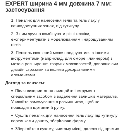
EXPERT ширина 4 мм довжина 7 мм:
застосування
Пензлик для нанесення гелю та гель лаку у
важкодоступних зонах, під кутикулу.
З ним зручно комбінувати різні техніки,
експериментувати з моделюванням і нарощуванням
нігтів.
Пензель скошений може поєднуватися з іншими
інструментами (наприклад, для омбре і лайнером) з
метою розширення творчих можливостей, доповнюючи
дизайн стразами та іншими декоративними
елементами.
Догляд за пензлем
:
Після використання очищайте інструмент
спеціальним засобом з видалення залишків матеріалів.
Уникайте замочування в розчинниках, щоб не
пошкодити щетинки й ручку.
Сушіть пензлик для нанесення гель лаку під кутикулу
ворсинками донизу, зберігаючи форму.
Зберігайте в сухому, чистому місці, далеко від прямих