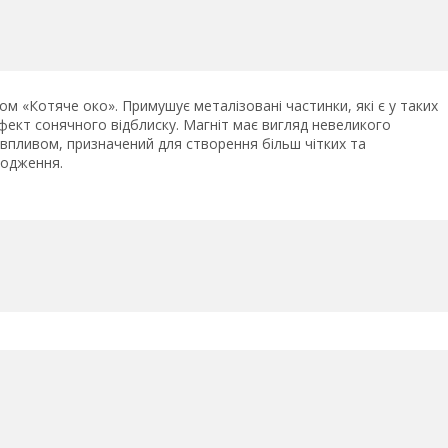
ом «Котяче око». Примушує металізовані частинки, які є у таких
фект сонячного відблиску. Магніт має вигляд невеликого
впливом, призначений для створення більш чітких та
водження.