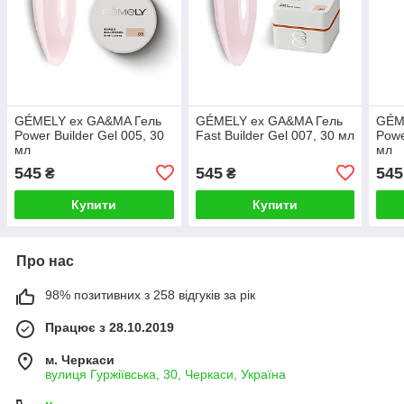
GÉMELY ex GA&MA Гель
GÉMELY ex GA&MA Гель
GÉM
Power Builder Gel 005, 30
Fast Builder Gel 007, 30 мл
Powe
мл
мл
545
545
545
₴
₴
Купити
Купити
Про нас
98% позитивних з 258 відгуків за рік
Працює з 28.10.2019
м. Черкаси
вулиця Гуржіївська, 30, Черкаси, Україна