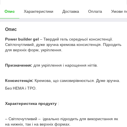
Опис
Характеристики
Доставка
Оплата
Умови п
Опис
Power builder gel
– Твердий гель середньої консистенції.
Світлочутливий, дуже зручна кремова консистенція. Підходить
для верхніх форм, укріплення.
Призначення:
для укріплення і нарощення нігтів.
Консистенція:
Кремова, що самовирівнюється. Дуже зручна.
Без НЕМА і ТРО.
Характеристика
продукту
:
– Світлочутливий – ідеально підходить для використання як
на нижніх, так і на верхніх формах.