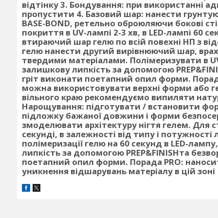
відтінку
3. Бондування:
при використанні ад
пропустити
4. Базовий шар:
нанести грунтую
BASE-BOND, ретельно оброюляючи бокові сті
покриття в UV-лампі 2-3 хв, в LED-лампі 60 се
втираючий шар гелю по всій повехні НП з ві
гелю нанести другий вирівнюючий шар, вр
твердими матеріалами. Полімеризувати в UV-л
залишкову липкість за допомогою PREP&FINI
гріт виконати поетапний опил форми.
Порад
можна використовувати верхні форми або гел
вільного краю рекомендуємо випиляти натур
Нарощування:
підготувати / встановити фор
підложку бажаної довжини і форми безпосе
змоделювати архітектуру нігтя гелем. Для с
секунді, в залежності від типу і потужності
полімеризації гелю на 60 секунд в LED-лампу
липкість за допомогою PREP&FINISHта безво
поетапний опил форми.
Порада PRO:
наносит
уникнення відшарувань матеріалу в цій зоні