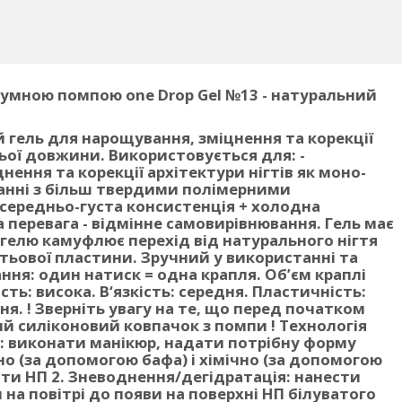
куумною помпою one Drop Gel №13 - натуральний
 гель для нарощування, зміцнення та корекції
ньої довжини. Використовується для: -
нення та корекції архітектури нігтів як моно-
нанні з більш твердими полімерними
а середньо-густа консистенція + холодна
 перевага - відмінне самовирівнювання.
Гель має
гелю камуфлює перехід від натурального нігтя
тьової пластини. Зручний у використанні та
ння: один натиск = одна крапля. Об’єм краплі
сть: висока. В‘язкість: середня. Пластичність:
ня.
! Зверніть увагу на те, що перед початком
й силіконовий ковпачок з помпи !
Технологія
у: виконати манікюр, надати потрібну форму
о (за допомогою бафа) і хімічно (за допомогою
ити НП
2. Зневоднення/дегідратація:
нанести
 на повітрі до появи на поверхні НП білуватого