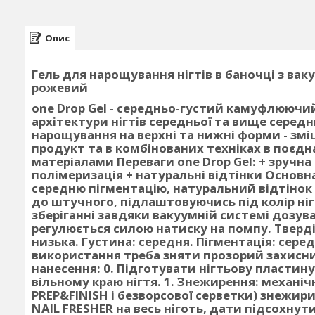
Опис
Гель для нарощування нігтів в баночці з ва
рожевий
one Drop Gel - середньо-густий камуфлюючий
архітектури нігтів середньої та вище серед
нарощування на верхні та нижні форми - зміц
продукт та в комбінованих техніках в поєд
матеріалами Переваги one Drop Gel: + зручн
полімеризація + натуральні відтінки
Основна
середню пігментацію, натуральний відтінок 
до штучного, підлаштовуючись під колір ніг
зберіганні завдяки вакуумній системі дозува
регулюється силою натиску на помпу.
Тверді
низька. Густина: середня. Пігментація: серед
використання треба зняти прозорий захисни
нанесення:
0. Підготувати нігтьову пластин
вільному краю нігтя.
1. Знежирення:
механічн
PREP&FINISH і безворсової серветки) знежир
NAIL FRESHER на весь ніготь, дати підсохнути