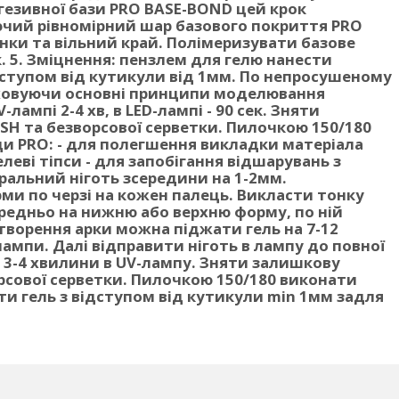
гезивної бази PRO BASE-BOND цей крок
чий рівномірний шар базового покриття PRO
нки та вільний край. Полімеризувати базове
к.
5. Зміцнення
: пензлем для гелю нанести
дступом від кутикули від 1мм. По непросушеному
аховуючи основні принципи моделювання
ампі 2-4 хв, в LED-лампі - 90 сек. Зняти
SH та безворсової серветки. Пилочкою 150/180
и PRO:
- для полегшення викладки матеріала
еві тіпси - для запобігання відшарувань з
альний ніготь зсередини на 1-2мм.
ми по черзі на кожен палець. Викласти тонку
редньо на нижню або верхню форму, по ній
творення арки можна піджати гель на 7-12
 лампи. Далі відправити ніготь в лампу до повної
, 3-4 хвилини в UV-лампу. Зняти залишкову
рсової серветки. Пилочкою 150/180 виконати
и гель з відступом від кутикули min 1мм задля