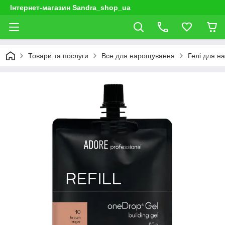
Інтернет-магазин Sandra_shop_ua
Товари та послуги
Все для нарощування
Гелі для н