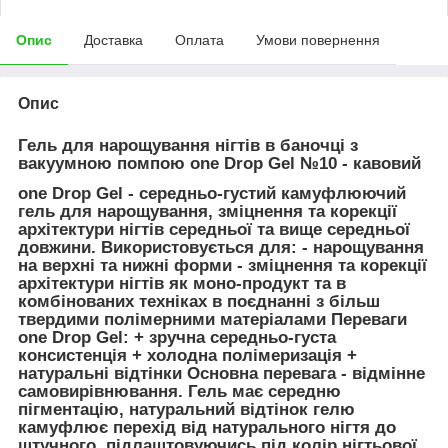
Опис
Доставка
Оплата
Умови повернення
Опис
Гель для нарощування нігтів в баночці з
вакуумною помпою one Drop Gel №10 - кавовий
one Drop Gel - середньо-густий камуфлюючий
гель для нарощування, зміцнення та корекції
архітектури нігтів середньої та вище середньої
довжини. Використовується для: - нарощування
на верхні та нижні форми - зміцнення та корекції
архітектури нігтів як моно-продукт та в
комбінованих техніках в поєднанні з більш
твердими полімерними матеріалами Переваги
one Drop Gel: + зручна середньо-густа
консистенція + холодна полімеризація +
натуральні відтінки
Основна перевага - відмінне
самовирівнювання.
Гель має середню
пігментацію, натуральний відтінок гелю
камуфлює перехід від натурального нігтя до
штучного, підлаштовуючись під колір нігтьової