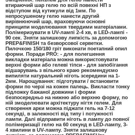
втираючий шар гелю по всій повехні НП з
відступом від кутикули від 1мм. По
непросушеному гелю нанести другий
вирівнюючий шар, враховуючи основні
принципи моделювання твердими матеріалами.
Полімеризувати в UV-лампі 2-4 хв, в LED-лампі -
90 сек. Зняти залишкову липкість за допомогою
PREP&FINISH та безворсової серветки.
Пилочкою 150/180 гріт виконати поетапний опил
форми.
Поради PRO:
- для полегшення
викладки матеріала можна використовувати
верхні форми або гелеві тіпси - для запобігання
відшарувань з вільного краю рекомендуємо
випиляти натуральний ніготь зсередини на 1-
2мм.
Нарощування:
підготувати / встановити
форми по черзі на кожен палець. Викласти тонку
підложку бажаної довжини і форми
безпосередньо на нижню або верхню форму, по
ній змоделювати архітектуру нігтя гелем. Для
створення арки можна піджати гель на 7-12
секунді, в залежності від типу і потужності
лампи. Далі відправити ніготь в лампу до повної
полімеризації гелю на 60 секунд в LED-лампу, 3-
4 хвилини в UV-лампу. Зняти залишкову