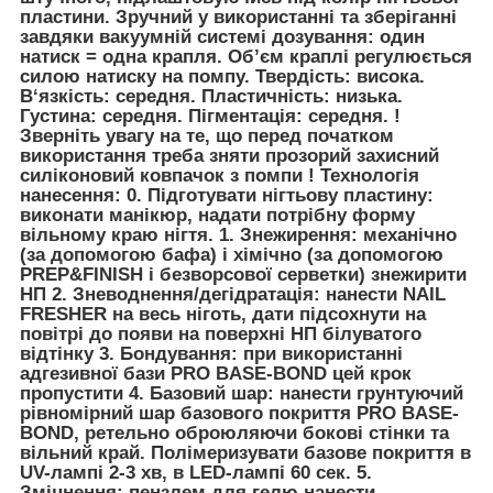
пластини. Зручний у використанні та зберіганні
завдяки вакуумній системі дозування: один
натиск = одна крапля. Об’єм краплі регулюється
силою натиску на помпу.
Твердість: висока.
В‘язкість: середня. Пластичність: низька.
Густина: середня. Пігментація: середня.
!
Зверніть увагу на те, що перед початком
використання треба зняти прозорий захисний
силіконовий ковпачок з помпи !
Технологія
нанесення:
0. Підготувати нігтьову пластину:
виконати манікюр, надати потрібну форму
вільному краю нігтя.
1. Знежирення:
механічно
(за допомогою бафа) і хімічно (за допомогою
PREP&FINISH і безворсової серветки) знежирити
НП
2. Зневоднення/дегідратація:
нанести NAIL
FRESHER на весь ніготь, дати підсохнути на
повітрі до появи на поверхні НП білуватого
відтінку
3. Бондування:
при використанні
адгезивної бази PRO BASE-BOND цей крок
пропустити
4. Базовий шар:
нанести грунтуючий
рівномірний шар базового покриття PRO BASE-
BOND, ретельно оброюляючи бокові стінки та
вільний край. Полімеризувати базове покриття в
UV-лампі 2-3 хв, в LED-лампі 60 сек.
5.
Зміцнення
: пензлем для гелю нанести