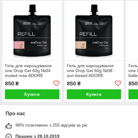
Гель для нарощування
Гель для нарощування
Гель
one Drop Gel 60g №04
one Drop Gel 60g №08 -
one 
muted rose ADORE
sun kissed ADORE
ball
PROFESSIONAL
PROFESSIONAL
PRO
850
850
850
₴
₴
Купити
Купити
Про нас
98% позитивних з 255 відгуків за рік
Працює з 28.10.2019