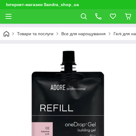
Інтернет-магазин Sandra_shop_ua
Товари та послуги
Все для нарощування
Гелі для н