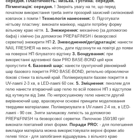
середня. Пластичність: низька. Густина: середня.
Пігментація: середня.
! Зверніть увагу на те, що перед
початком використання треба зняти прозорий захисний силіконовий
Технологія нанесення:
ковпачок з помпи !
0. Підготувати
нігтьову пластину: виконати манікюр, надати потрібну форму
1. Знежирення:
вільному краю нігтя.
механічно (за допомогою
бафа) і хімічно (за допомогою PREP&FINISH і безворсової
2. Зневоднення/дегідратація:
серветки) знежирити НП
нанести
NAIL FRESHER на весь ніготь, дати підсохнути на повітрі до появи
3. Бондування:
на поверхні НП білуватого відтінку
при
використанні адгезивної бази PRO BASE-BOND цей крок
4. Базовий шар:
пропустити
нанести грунтуючий рівномірний
шар базового покриття PRO BASE-BOND, ретельно оброюляючи
бокові стінки та вільний край. Полімеризувати базове покриття в
5. Зміцнення
UV-лампі 2-3 хв, в LED-лампі 60 сек.
: пензлем для
гелю нанести втираючий шар гелю по всій повехні НП з відступом
від кутикули від 1мм. По непросушеному гелю нанести другий
вирівнюючий шар, враховуючи основні принципи моделювання
твердими матеріалами. Полімеризувати в UV-лампі 2-4 хв, в LED-
лампі - 90 сек. Зняти залишкову липкість за допомогою
PREP&FINISH та безворсової серветки. Пилочкою 150/180 гріт
Поради PRO:
виконати поетапний опил форми.
- для полегшення
викладки матеріала можна використовувати верхні форми або
гелеві тіпси - для запобігання відшарувань з вільного краю