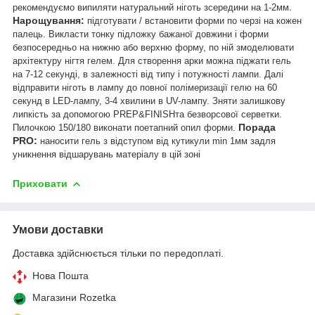
рекомендуємо випиляти натуральний ніготь зсередини на 1-2мм.
Нарощування:
підготувати / встановити форми по черзі на кожен
палець. Викласти тонку підложку бажаної довжини і форми
безпосередньо на нижню або верхню форму, по ній змоделювати
архітектуру нігтя гелем. Для створення арки можна піджати гель
на 7-12 секунді, в залежності від типу і потужності лампи. Далі
відправити ніготь в лампу до повної полімеризації гелю на 60
секунд в LED-лампу, 3-4 хвилини в UV-лампу. Зняти залишкову
липкість за допомогою PREP&FINISHта безворсової серветки.
Порада
Пилочкою 150/180 виконати поетапний опил форми.
PRO:
наносити гель з відступом від кутикули min 1мм задля
уникнення відшарувань матеріалу в цій зоні
Приховати
Умови доставки
Доставка здійснюється тільки по передоплаті.
Нова Пошта
Магазини Rozetka