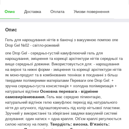
Опис
Доставка
Оплата
Умови повернення
Опис
Гель для нарощування нігтів в баночці з вакуумною помпою one
Drop Gel №02 - світло-рожевий
one Drop Gel - середньо-густий камуфлюючий гель для
нарощування, зміцнення та корекції архітектури нігтів середньої та
вище середньої довжини. Використовується для: - нарощування
на верхні та нижні форми - зміцнення та корекції архітектури нігтів
як моно-продукт та в комбінованих техніках в поєднанні з більш
твердими полімерними матеріалами Переваги one Drop Gel: +
зручна середньо-густа консистенція + холодна полімеризація +
Основна перевага - відмінне
натуральні відтінки
самовирівнювання.
Гель має середню пігментацію,
натуральний відтінок гелю камуфлює перехід від натурального
нігтя до штучного, підлаштовуючись під колір нігтьової пластини.
Зручний у використанні та зберіганні завдяки вакуумній системі
дозування: один натиск = одна крапля. Об’єм краплі регулюється
Твердість: висока. В‘язкість:
силою натиску на помпу.