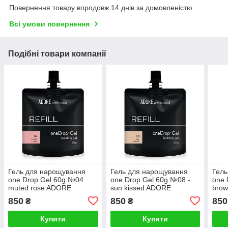
Повернення товару впродовж 14 днів за домовленістю
Всі умови повернення
Подібні товари компанії
Гель для нарощування
Гель для нарощування
Гель
one Drop Gel 60g №04
one Drop Gel 60g №08 -
one 
muted rose ADORE
sun kissed ADORE
bro
PROFESSIONAL
PROFESSIONAL
PRO
850
850
850
₴
₴
Купити
Купити