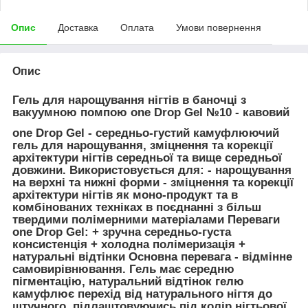
Опис
Доставка
Оплата
Умови повернення
Опис
Гель для нарощування нігтів в баночці з
вакуумною помпою one Drop Gel №10 - кавовий
one Drop Gel - середньо-густий камуфлюючий
гель для нарощування, зміцнення та корекції
архітектури нігтів середньої та вище середньої
довжини. Використовується для: - нарощування
на верхні та нижні форми - зміцнення та корекції
архітектури нігтів як моно-продукт та в
комбінованих техніках в поєднанні з більш
твердими полімерними матеріалами Переваги
one Drop Gel: + зручна середньо-густа
консистенція + холодна полімеризація +
натуральні відтінки
Основна перевага - відмінне
самовирівнювання.
Гель має середню
пігментацію, натуральний відтінок гелю
камуфлює перехід від натурального нігтя до
штучного, підлаштовуючись під колір нігтьової