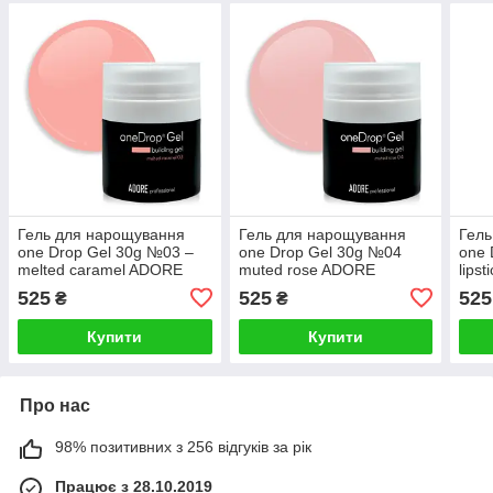
Гель для нарощування
Гель для нарощування
Гель
one Drop Gel 30g №03 –
one Drop Gel 30g №04
one 
melted caramel ADORE
muted rose ADORE
lips
PROFESSIONAL
PROFESSIONAL
PRO
525
525
525
₴
₴
Купити
Купити
Про нас
98% позитивних з 256 відгуків за рік
Працює з 28.10.2019