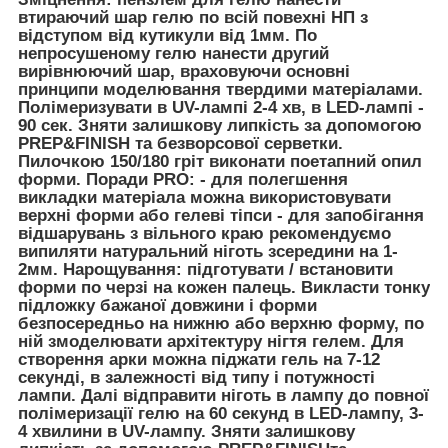
втираючий шар гелю по всій повехні НП з
відступом від кутикули від 1мм. По
непросушеному гелю нанести другий
вирівнюючий шар, враховуючи основні
принципи моделювання твердими матеріалами.
Полімеризувати в UV-лампі 2-4 хв, в LED-лампі -
90 сек. Зняти залишкову липкість за допомогою
PREP&FINISH та безворсової серветки.
Пилочкою 150/180 гріт виконати поетапний опил
форми.
Поради PRO:
- для полегшення
викладки матеріала можна використовувати
верхні форми або гелеві тіпси - для запобігання
відшарувань з вільного краю рекомендуємо
випиляти натуральний ніготь зсередини на 1-
2мм.
Нарощування:
підготувати / встановити
форми по черзі на кожен палець. Викласти тонку
підложку бажаної довжини і форми
безпосередньо на нижню або верхню форму, по
ній змоделювати архітектуру нігтя гелем. Для
створення арки можна піджати гель на 7-12
секунді, в залежності від типу і потужності
лампи. Далі відправити ніготь в лампу до повної
полімеризації гелю на 60 секунд в LED-лампу, 3-
4 хвилини в UV-лампу. Зняти залишкову