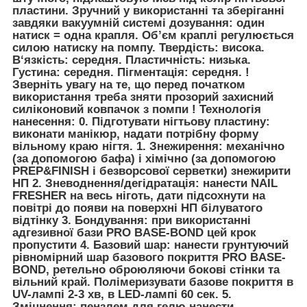
пластини. Зручний у використанні та зберіганні
завдяки вакуумній системі дозування: один
натиск = одна крапля. Об’єм краплі регулюється
силою натиску на помпу.
Твердість: висока.
В‘язкість: середня. Пластичність: низька.
Густина: середня. Пігментація: середня.
!
Зверніть увагу на те, що перед початком
використання треба зняти прозорий захисний
силіконовий ковпачок з помпи !
Технологія
нанесення:
0. Підготувати нігтьову пластину:
виконати манікюр, надати потрібну форму
вільному краю нігтя.
1. Знежирення:
механічно
(за допомогою бафа) і хімічно (за допомогою
PREP&FINISH і безворсової серветки) знежирити
НП
2. Зневоднення/дегідратація:
нанести NAIL
FRESHER на весь ніготь, дати підсохнути на
повітрі до появи на поверхні НП білуватого
відтінку
3. Бондування:
при використанні
адгезивної бази PRO BASE-BOND цей крок
пропустити
4. Базовий шар:
нанести грунтуючий
рівномірний шар базового покриття PRO BASE-
BOND, ретельно оброюляючи бокові стінки та
вільний край. Полімеризувати базове покриття в
UV-лампі 2-3 хв, в LED-лампі 60 сек.
5.
Зміцнення
: пензлем для гелю нанести