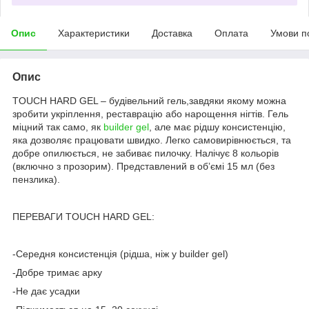
Опис
Характеристики
Доставка
Оплата
Умови п
Опис
TOUCH HARD GEL – будівельний гель,завдяки якому можна
зробити укріплення, реставрацію або нарощення нігтів. Гель
міцний так само, як
builder gel
, але має рідшу консистенцію,
яка дозволяє працювати швидко. Легко самовирівнюється, та
добре опилюється, не забиває пилочку. Налічує 8 кольорів
(включно з прозорим). Представлений в обʼємі 15 мл (без
пензлика).
ПЕРЕВАГИ TOUCH HARD GEL:
-Середня консистенція (рідша, ніж у builder gel)
-Добре тримає арку
-Не дає усадки