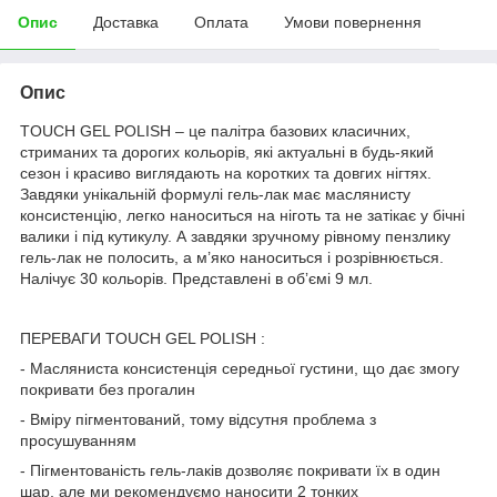
Опис
Доставка
Оплата
Умови повернення
Опис
TOUCH GEL POLISH – це палітра базових класичних,
стриманих та дорогих кольорів, які актуальні в будь-який
сезон і красиво виглядають на коротких та довгих нігтях.
Завдяки унікальній формулі гель-лак має маслянисту
консистенцію, легко наноситься на ніготь та не затікає у бічні
валики і під кутикулу. А завдяки зручному рівному пензлику
гель-лак не полосить, а м’яко наноситься і розрівнюється.
Налічує 30 кольорів. Представлені в обʼємі 9 мл.
ПЕРЕВАГИ TOUCH GEL POLISH :
- Масляниста консистенція середньої густини, що дає змогу
покривати без прогалин
- Вміру пігментований, тому відсутня проблема з
просушуванням
- Пігментованість гель-лаків дозволяє покривати їх в один
шар, але ми рекомендуємо наносити 2 тонких