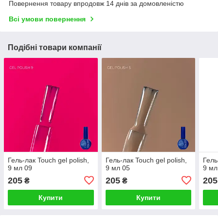
Повернення товару впродовж 14 днів за домовленістю
Всі умови повернення
Подібні товари компанії
Гель-лак Touch gel polish,
Гель-лак Touch gel polish,
Гель
9 мл 09
9 мл 05
9 мл
205
205
205
₴
₴
Купити
Купити