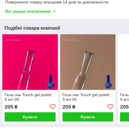
Повернення товару впродовж 14 днів за домовленістю
Всі умови повернення
Подібні товари компанії
Гель-лак Touch gel polish,
Гель-лак Touch gel polish,
Гель
9 мл 09
9 мл 05
9 мл
205
205
205
₴
₴
Купити
Купити