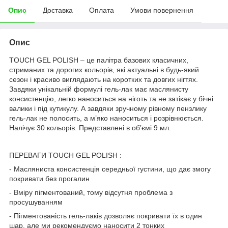
Опис
Доставка
Оплата
Умови повернення
Опис
TOUCH GEL POLISH – це палітра базових класичних,
стриманих та дорогих кольорів, які актуальні в будь-який
сезон і красиво виглядають на коротких та довгих нігтях.
Завдяки унікальній формулі гель-лак має маслянисту
консистенцію, легко наноситься на ніготь та не затікає у бічні
валики і під кутикулу. А завдяки зручному рівному пензлику
гель-лак не полосить, а м’яко наноситься і розрівнюється.
Налічує 30 кольорів. Представлені в обʼємі 9 мл.
ПЕРЕВАГИ TOUCH GEL POLISH :
- Масляниста консистенція середньої густини, що дає змогу
покривати без прогалин
- Вміру пігментований, тому відсутня проблема з
просушуванням
- Пігментованість гель-лаків дозволяє покривати їх в один
шар, але ми рекомендуємо наносити 2 тонких