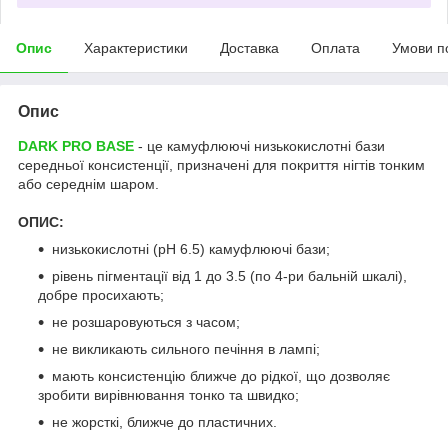
Опис
Характеристики
Доставка
Оплата
Умови п
Опис
DARK PRO BASE
- це камуфлюючі низькокислотні бази
середньої консистенції, призначені для покриття нігтів тонким
або середнім шаром.
ОПИС:
низькокислотні (pH 6.5) камуфлюючі бази;
рівень пігментації від 1 до 3.5 (по 4-ри бальній шкалі),
добре просихають;
не розшаровуються з часом;
не викликають сильного печіння в лампі;
мають консистенцію ближче до рідкої, що дозволяє
зробити вирівнювання тонко та швидко;
не жорсткі, ближче до пластичних.