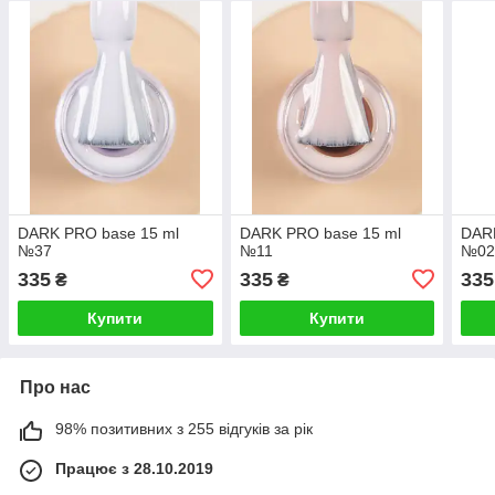
DARK PRO base 15 ml
DARK PRO base 15 ml
DARK
№37
№11
№0
335
335
335
₴
₴
Купити
Купити
Про нас
98% позитивних з 255 відгуків за рік
Працює з 28.10.2019