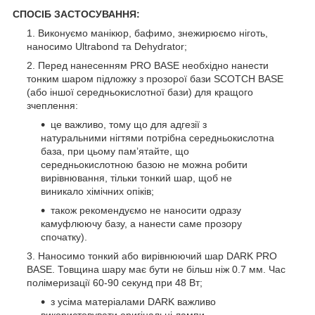
СПОСІБ ЗАСТОСУВАННЯ:
Виконуємо манікюр, бафимо, знежирюємо ніготь,
наносимо Ultrabond та Dehydrator;
Перед нанесенням PRO BASE необхідно нанести
тонким шаром підложку з прозорої бази SCOTCH BASE
(або іншої середньокислотної бази) для кращого
зчеплення:
це важливо, тому що для адгезії з
натуральними нігтями потрібна середньокислотна
база, при цьому пам’ятайте, що
середньокислотною базою не можна робити
вирівнювання, тільки тонкий шар, щоб не
виникало хімічних опіків;
також рекомендуємо не наносити одразу
камуфлюючу базу, а нанести саме прозору
спочатку).
Наносимо тонкий або вирівнюючий шар DARK PRO
BASE. Товщина шару має бути не більш ніж 0.7 мм. Час
полімеризації 60-90 секунд при 48 Вт;
з усіма матеріалами DARK важливо
використовувати оригінальні лампи.