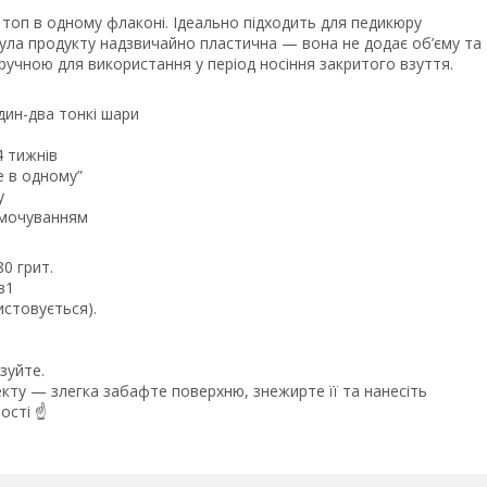
 і топ в одному флаконі. Ідеально підходить для педикюру
ла продукту надзвичайно пластична — вона не додає об’єму та
ручною для використання у період носіння закритого взуття.
ин-два тонкі шари
4 тижнів
 в одному”
у
змочуванням
0 грит.
3в1
стовується).
зуйте.
у — злегка забафте поверхню, знежирте її та нанесіть
сті ☝️