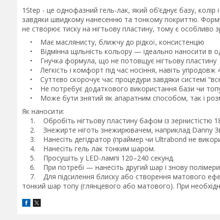
1Step - це однофазний гель-лак, який об’єднує базу, колір
завдяки швидкому нанесенню та тонкому покриттю. Форму
не створює тиску на нігтьову пластину, тому є особливо з
• Має маслянисту, ближчу до рідкої, консистенцію
• Відмінна щільність кольору — ідеально наносити в од
• Гнучка формула, що не потовщує нігтьову пластину
• Легкість і комфорт під час носіння, навіть упродовж 
• Суттєво скорочує час процедури завдяки системі “все
• Не потребує додаткового використання бази чи топ
• Може бути знятий як апаратним способом, так і ро
Як наносити:
1. Обробіть нігтьову пластину бафом із зернистістю 18
2. Знежирте ніготь знежирювачем, наприклад Danny 
3. Нанесіть дегідратор (праймер чи Ultrabond не викори
4. Нанесіть гель лак тонким шаром.
5. Просушіть у LED-лампі 120–240 секунд.
6. При потребі — нанесіть другий шар і знову полімери
7. Для підсилення блиску або створення матового ефект
тонкий шар топу (глянцевого або матового). При необхідно