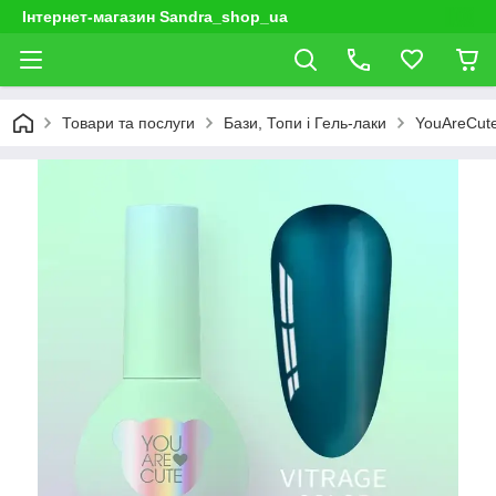
Інтернет-магазин Sandra_shop_ua
Товари та послуги
Бази, Топи і Гель-лаки
YouAreCut