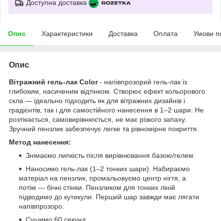
Доступна доставка
Опис
Характеристики
Доставка
Оплата
Умови п
Опис
Вітражний гель-лак Color
- напівпрозорий гель-лак із
глибоким, насиченим відтінком. Створює ефект кольорового
скла — ідеально підходить як для вітражних дизайнів і
градієнтів, так і для самостійного нанесення в 1–2 шари. Не
розтікається, самовирівнюється, не має різкого запаху.
Зручний пензлик забезпечує легке та рівномірне покриття.
Метод нанесення:
Знімаємо липкість після вирівнювання базою/гелем.
Наносимо гель-лак (1–2 тонких шари). Набираємо
матеріал на пензлик, промальовуємо центр нігтя, а
потім — бічні стінки. Пензликом для тонких ліній
підводимо до кутикули. Перший шар завжди має лягати
напівпрозоро.
Сушимо 60 секунд.