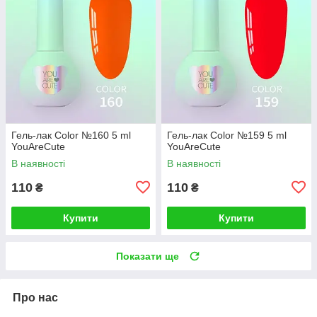
Гель-лак Color №160 5 ml
Гель-лак Color №159 5 ml
YouAreCute
YouAreCute
В наявності
В наявності
110
110
₴
₴
Купити
Купити
Показати ще
Про нас