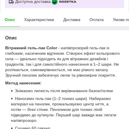
Доступна доставка
Опис
Характеристики
Доставка
Оплата
Умови п
Опис
Вітражний гель-лак Color
- напівпрозорий гель-лак із
глибоким, насиченим відтінком. Створює ефект кольорового
скла — ідеально підходить як для вітражних дизайнів і
градієнтів, так і для самостійного нанесення в 1–2 шари. Не
розтікається, самовирівнюється, не має різкого запаху.
Зручний пензлик забезпечує легке та рівномірне покриття.
Метод нанесення:
Знімаємо липкість після вирівнювання базою/гелем.
Наносимо гель-лак (1–2 тонких шари). Набираємо
матеріал на пензлик, промальовуємо центр нігтя, а
потім — бічні стінки. Пензликом для тонких ліній
підводимо до кутикули. Перший шар завжди має лягати
напівпрозоро.
Сушимо 60 секунд.