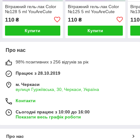
Вітражний гель-лак Color
Вітражний гель-лак Color
Вітр
№128 5 ml YouAreCute
№125 5 ml YouAreCute
№131
110
110
110
₴
₴
Купити
Купити
Про нас
98% позитивних з 256 відгуків за рік
Працює з 28.10.2019
м. Черкаси
вулиця Гуржіївська, 30, Черкаси, Україна
Контакти
Сьогодні працює з 10:00 до 16:00
Показати весь графік роботи
Про нас