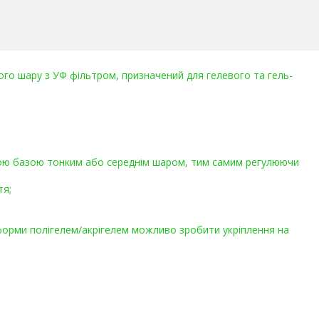
го шару з УФ фільтром, призначений для гелевого та гель-
ою базою тонким або середнім шаром, тим самим регулюючи
тя;
ю форми полігелем/акрігелем можливо зробити укріплення на