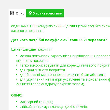
Опис
Характеристики
ong>DARK TOP камуфлюючий - це глянцевий топ без липко
лакового покриття.
Для чого потрібні камуфлюючі топи? Які переваги?
Це найшвидше покриття!
можна покривати одразу після вирівнювання прозор
щільність покриття;
легко використовувати для корекції гелевого покрит
для градієнтного покриття;
для більш пігментованого покриття бази або гелю;
для укріплення нігтів (при укріпленні та відновленн
2/3 нігтя і зверху одразу покрити топом).
ОПИС:
має гарний глянець;
стійкий, витримує глянець до 4-х тижнів;