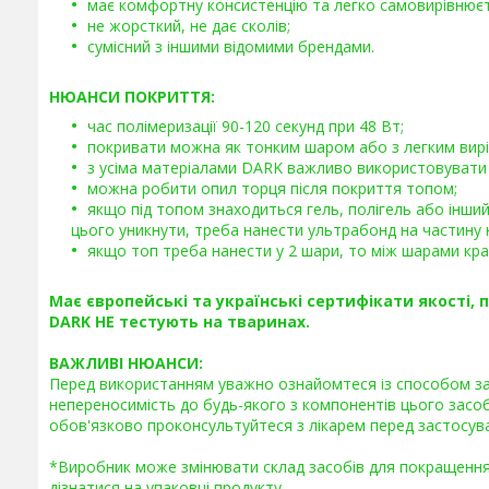
має комфортну консистенцію та легко самовирівнюєт
не жорсткий, не дає сколів;
сумісний з іншими відомими брендами.
НЮАНСИ ПОКРИТТЯ:
час полімеризації 90-120 секунд при 48 Вт;
покривати можна як тонким шаром або з легким вир
з усіма матеріалами DARK важливо використовувати 
можна робити опил торця після покриття топом;
якщо під топом знаходиться гель, полігель або інши
цього уникнути, треба нанести ультрабонд на частину н
якщо топ треба нанести у 2 шари, то між шарами кра
Має європейські та українські сертифікати якості, 
DARK НЕ тестують на тваринах.
ВАЖЛИВІ НЮАНСИ:
Перед використанням уважно ознайомтеся із способом зас
непереносимість до будь-якого з компонентів цього засо
обов'язково проконсультуйтеся з лікарем перед застосув
*Виробник може змінювати склад засобів для покращенн
дізнатися на упаковці продукту.