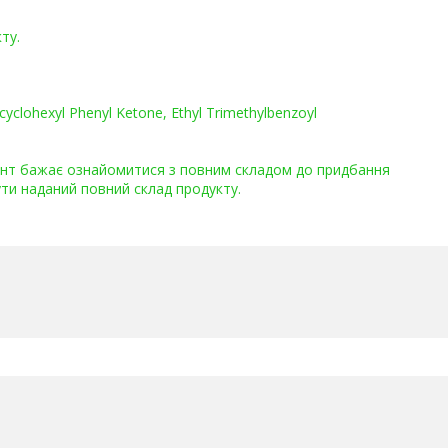
ту.
yclohexyl Phenyl Ketone, Ethyl Trimethylbenzoyl
ієнт бажає ознайомитися з повним складом до придбання
ти наданий повний склад продукту.