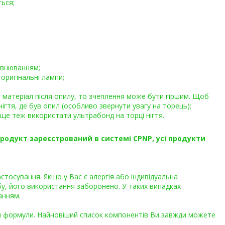
ься;
івнюванням;
оригінальні лампи;
й матеріал після опилу, то зчеплення може бути гіршим. Щоб
ігтя, де був опил (особливо звернути увагу на торець);
ще теж використати ультрабонд на торці нігтя.
продукт зареєстрований в системі CPNP, усі продукти
тосування. Якщо у Вас є алергія або індивідуальна
бу, його використання заборонено. У таких випадках
анням.
я формули. Найновіший список компонентів Ви завжди можете