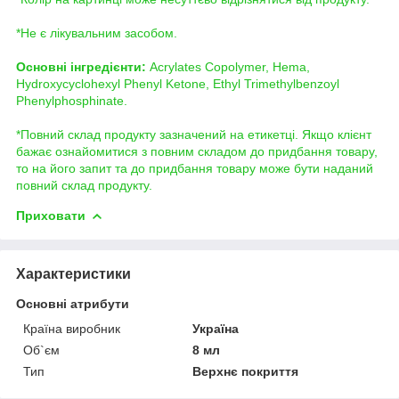
*Не є лікувальним засобом.
Основні інгредієнти:
Acrylates Copolymer, Hema,
Hydroxycyclohexyl Phenyl Ketone, Ethyl Trimethylbenzoyl
Phenylphosphinate.
*Повний склад продукту зазначений на етикетці. Якщо клієнт
бажає ознайомитися з повним складом до придбання товару,
то на його запит та до придбання товару може бути наданий
повний склад продукту.
Приховати
Характеристики
Основні атрибути
Країна виробник
Україна
Об`єм
8 мл
Тип
Верхнє покриття