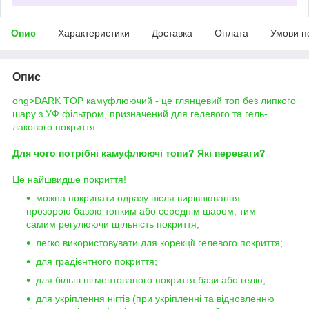
Опис
Характеристики
Доставка
Оплата
Умови п
Опис
ong>DARK TOP камуфлюючий - це глянцевий топ без липкого
шару з УФ фільтром, призначений для гелевого та гель-
лакового покриття.
Для чого потрібні камуфлюючі топи? Які переваги?
Це найшвидше покриття!
можна покривати одразу після вирівнювання
прозорою базою тонким або середнім шаром, тим
самим регулюючи щільність покриття;
легко використовувати для корекції гелевого покриття;
для градієнтного покриття;
для більш пігментованого покриття бази або гелю;
для укріплення нігтів (при укріпленні та відновленню