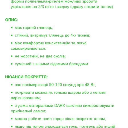
форми полігелем/акрігелем можливо зробити
укріплення на 2/3 нігтя і зверху одразу покрити топом).
ОПИС:
має гарний глянець;
стійкий, витримує глянець до 4-х тижнів;
має комфортну консистенцію та легко
самовирівнюється;
не жорсткий, не дає сколів;
сумісний з іншими відомими брендами.
НЮАНСИ ПОКРИТТЯ:
час полімеризації 90-120 секунд при 48 Вт;
покривати можна як тонким шаром або з легким
вирівнюванням;
з усіма матеріалами DARK важливо використовувати
оригінальні лампи;
можна робити опил торця після покриття топом;
якщо під топом знаходиться гель, полігель або інший