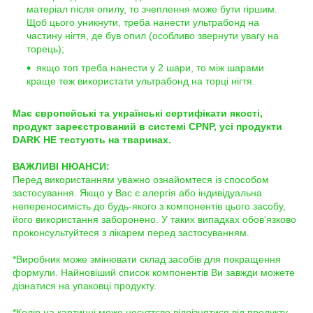
матеріал після опилу, то зчеплення може бути гіршим.
Щоб цього уникнути, треба нанести ультрабонд на
частину нігтя, де був опил (особливо звернути увагу на
торець);
якщо топ треба нанести у 2 шари, то між шарами
краще теж використати ультрабонд на торці нігтя.
Має європейські та українські сертифікати якості,
продукт зареєстрований в системі CPNP, усі продукти
DARK НЕ тестують на тваринах.
ВАЖЛИВІ НЮАНСИ:
Перед використанням уважно ознайомтеся із способом
застосування. Якщо у Вас є алергія або індивідуальна
непереносимість до будь-якого з компонентів цього засобу,
його використання заборонено. У таких випадках обов'язково
проконсультуйтеся з лікарем перед застосуванням.
*Виробник може змінювати склад засобів для покращення
формули. Найновіший список компонентів Ви завжди можете
дізнатися на упаковці продукту.
*Колір на картинці може несуттєво відрізнятися від продукту.