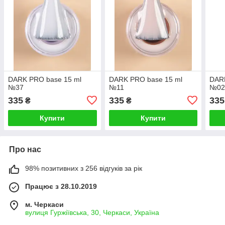
DARK PRO base 15 ml
DARK PRO base 15 ml
DARK
№37
№11
№0
335
335
335
₴
₴
Купити
Купити
Про нас
98% позитивних з 256 відгуків за рік
Працює з 28.10.2019
м. Черкаси
вулиця Гуржіївська, 30, Черкаси, Україна