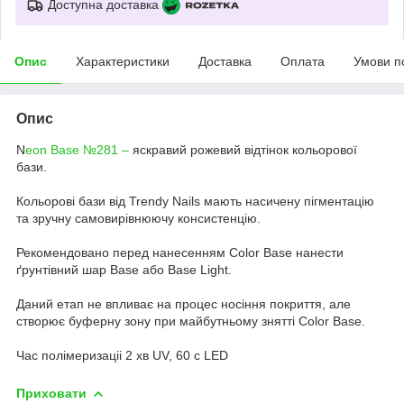
Доступна доставка
Опис
Характеристики
Доставка
Оплата
Умови п
Опис
N
eon Base №281 –
яскравий рожевий відтінок кольорової
бази.
Кольорові бази від Trendy Nails мають насичену пігментацію
та зручну самовирівнюючу консистенцію.
Рекомендовано перед нанесенням Color Base нанести
ґрунтівний шар Base або Base Light.
Даний етап не впливає на процес носіння покриття, але
створює буферну зону при майбутньому знятті Color Base.
Час полімеризаціі 2 хв UV, 60 с LED
Приховати