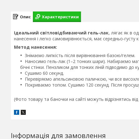
Опис
Характеристики
Ідеальний світловідбиваючий гель-лак
, лягає як в о
нанесення і легко самовирівнюється, має середньо-густу 
Метод нанесення:
Знімаємо липкість після вирівнювання базою/гелем.
Наносимо гель-лак (1–2 тонких шари). Набираємо мат
бічні стінки. Пензликом для тонких ліній підводимо до
Сушимо 60 секунд.
Перевіряємо апельсиновою паличкою, чи все висохл
Покриваємо топом. Сушимо 120 секунд. Після просу
(Фото товару та баночки на сайті можуть відрізнятись ві
Інформація для замовлення