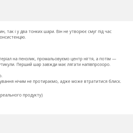
дин, так і у два тонких шари. Він не утворює смуг під час
консистенцію.
еріал на пензлик, промальовуємо центр нігтя, а потім —
 кутикули. Перший шар завжди має лягати напівпрозоро.
о.
шування нічим не протираємо, адже може втратитися блиск.
д реального продукту)