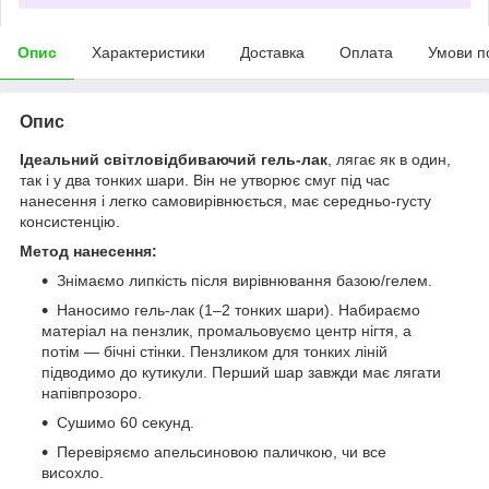
Опис
Характеристики
Доставка
Оплата
Умови п
Опис
Ідеальний світловідбиваючий гель-лак
, лягає як в один,
так і у два тонких шари. Він не утворює смуг під час
нанесення і легко самовирівнюється, має середньо-густу
консистенцію.
Метод нанесення:
Знімаємо липкість після вирівнювання базою/гелем.
Наносимо гель-лак (1–2 тонких шари). Набираємо
матеріал на пензлик, промальовуємо центр нігтя, а
потім — бічні стінки. Пензликом для тонких ліній
підводимо до кутикули. Перший шар завжди має лягати
напівпрозоро.
Сушимо 60 секунд.
Перевіряємо апельсиновою паличкою, чи все
висохло.