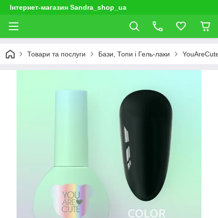
Інтернет-магазин Sandra_shop_ua
Товари та послуги
Бази, Топи і Гель-лаки
YouAreCut