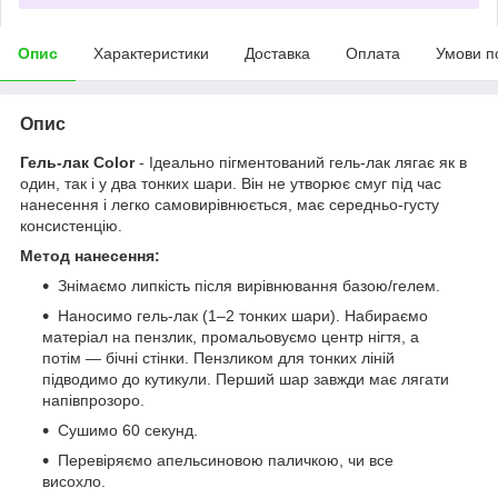
Опис
Характеристики
Доставка
Оплата
Умови п
Опис
Гель-лак Color
- Ідеально пігментований гель-лак лягає як в
один, так і у два тонких шари. Він не утворює смуг під час
нанесення і легко самовирівнюється, має середньо-густу
консистенцію.
Метод нанесення:
Знімаємо липкість після вирівнювання базою/гелем.
Наносимо гель-лак (1–2 тонких шари). Набираємо
матеріал на пензлик, промальовуємо центр нігтя, а
потім — бічні стінки. Пензликом для тонких ліній
підводимо до кутикули. Перший шар завжди має лягати
напівпрозоро.
Сушимо 60 секунд.
Перевіряємо апельсиновою паличкою, чи все
висохло.