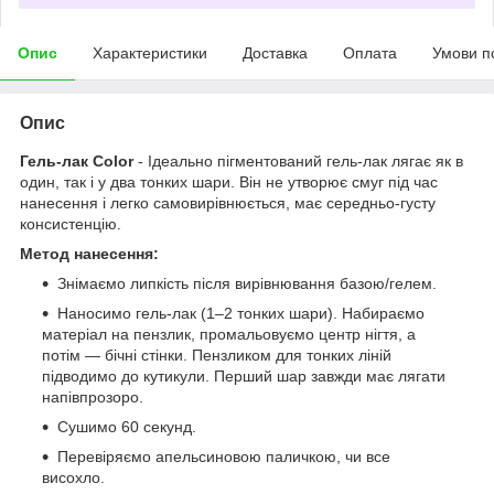
Опис
Характеристики
Доставка
Оплата
Умови п
Опис
Гель-лак Color
- Ідеально пігментований гель-лак лягає як в
один, так і у два тонких шари. Він не утворює смуг під час
нанесення і легко самовирівнюється, має середньо-густу
консистенцію.
Метод нанесення:
Знімаємо липкість після вирівнювання базою/гелем.
Наносимо гель-лак (1–2 тонких шари). Набираємо
матеріал на пензлик, промальовуємо центр нігтя, а
потім — бічні стінки. Пензликом для тонких ліній
підводимо до кутикули. Перший шар завжди має лягати
напівпрозоро.
Сушимо 60 секунд.
Перевіряємо апельсиновою паличкою, чи все
висохло.