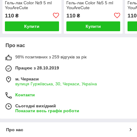
Гель-лак Color №9 5 ml
Гель-лак Color №5 5 ml
Гель
YouAreCute
YouAreCute
YouA
110
110
110
₴
₴
Купити
Купити
Про нас
98% позитивних з 259 відгуків за рік
Працює з 28.10.2019
м. Черкаси
вулиця Гуржіївська, 30, Черкаси, Україна
Контакти
Сьогодні вихідний
Показати весь графік роботи
Про нас