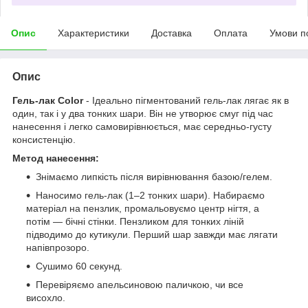
Опис
Характеристики
Доставка
Оплата
Умови п
Опис
Гель-лак Color
- Ідеально пігментований гель-лак лягає як в
один, так і у два тонких шари. Він не утворює смуг під час
нанесення і легко самовирівнюється, має середньо-густу
консистенцію.
Метод нанесення:
Знімаємо липкість після вирівнювання базою/гелем.
Наносимо гель-лак (1–2 тонких шари). Набираємо
матеріал на пензлик, промальовуємо центр нігтя, а
потім — бічні стінки. Пензликом для тонких ліній
підводимо до кутикули. Перший шар завжди має лягати
напівпрозоро.
Сушимо 60 секунд.
Перевіряємо апельсиновою паличкою, чи все
висохло.