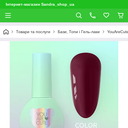
Інтернет-магазин Sandra_shop_ua
Товари та послуги
Бази, Топи і Гель-лаки
YouAreCut