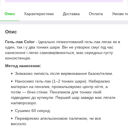
Опис
Характеристики
Доставка
Оплата
Умови п
Опис
Гель-лак Color
- Ідеально пігментований гель-лак лягає як в
один, так і у два тонких шари. Він не утворює смуг під час
нанесення і легко самовирівнюється, має середньо-густу
консистенцію.
Метод нанесення:
Знімаємо липкість після вирівнювання базою/гелем.
Наносимо гель-лак (1–2 тонких шари). Набираємо
матеріал на пензлик, промальовуємо центр нігтя, а
потім — бічні стінки. Пензликом для тонких ліній
підводимо до кутикули. Перший шар завжди має лягати
напівпрозоро.
Сушимо 60 секунд.
Перевіряємо апельсиновою паличкою, чи все
висохло.