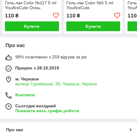
Гель-лак Color №117 5 ml
Гель-лак Color №5 5 ml
Гель
YouAreCute Осінь
YouAreCute
YouA
110
110
110
₴
₴
Купити
Купити
Про нас
98% позитивних з 259 відгуків за рік
Працює з 28.10.2019
м. Черкаси
вулиця Гуржіївська, 30, Черкаси, Україна
Контакти
Сьогодні вихідний
Показати весь графік роботи
Про нас