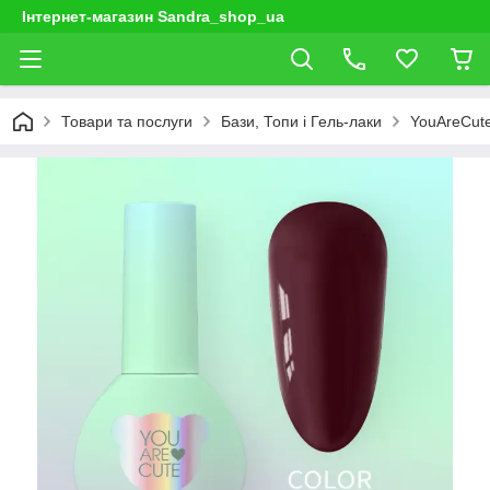
Інтернет-магазин Sandra_shop_ua
Товари та послуги
Бази, Топи і Гель-лаки
YouAreCut