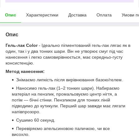
Опис
Характеристики
Доставка
Оплата
Умови п
Опис
Гель-лак Color
- Ідеально пігментований гель-лак лягає як в
один, так і у два тонких шари. Він не утворює смуг під час
нанесення і легко самовирівнюється, має середньо-густу
консистенцію.
Метод нанесення:
Знімаємо липкість після вирівнювання базою/гелем.
Наносимо гель-лак (1–2 тонких шари). Набираємо
матеріал на пензлик, промальовуємо центр нігтя, а
потім — бічні стінки. Пензликом для тонких ліній
підводимо до кутикули. Перший шар завжди має лягати
напівпрозоро.
Сушимо 60 секунд.
Перевіряємо апельсиновою паличкою, чи все
висохло.