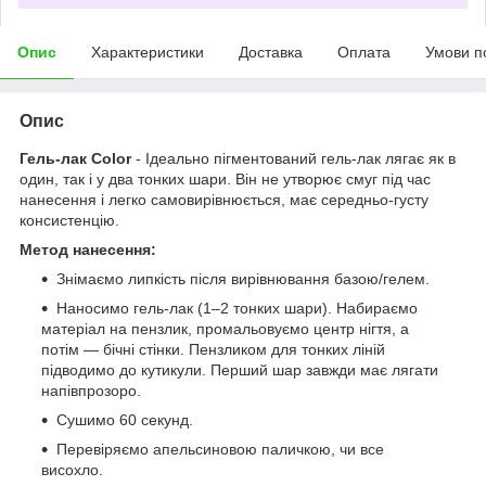
Опис
Характеристики
Доставка
Оплата
Умови п
Опис
Гель-лак Color
- Ідеально пігментований гель-лак лягає як в
один, так і у два тонких шари. Він не утворює смуг під час
нанесення і легко самовирівнюється, має середньо-густу
консистенцію.
Метод нанесення:
Знімаємо липкість після вирівнювання базою/гелем.
Наносимо гель-лак (1–2 тонких шари). Набираємо
матеріал на пензлик, промальовуємо центр нігтя, а
потім — бічні стінки. Пензликом для тонких ліній
підводимо до кутикули. Перший шар завжди має лягати
напівпрозоро.
Сушимо 60 секунд.
Перевіряємо апельсиновою паличкою, чи все
висохло.