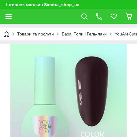
Інтернет-магазин Sandra_shop_ua
Товари та послуги
Бази, Топи і Гель-лаки
YouAreCut