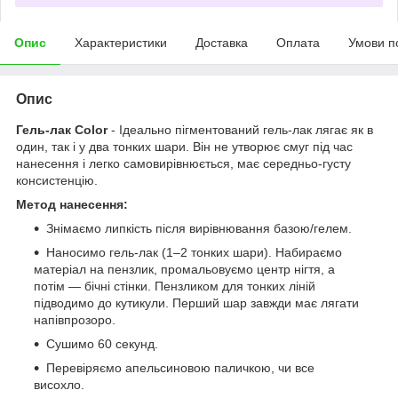
Опис
Характеристики
Доставка
Оплата
Умови п
Опис
Гель-лак Color
- Ідеально пігментований гель-лак лягає як в
один, так і у два тонких шари. Він не утворює смуг під час
нанесення і легко самовирівнюється, має середньо-густу
консистенцію.
Метод нанесення:
Знімаємо липкість після вирівнювання базою/гелем.
Наносимо гель-лак (1–2 тонких шари). Набираємо
матеріал на пензлик, промальовуємо центр нігтя, а
потім — бічні стінки. Пензликом для тонких ліній
підводимо до кутикули. Перший шар завжди має лягати
напівпрозоро.
Сушимо 60 секунд.
Перевіряємо апельсиновою паличкою, чи все
висохло.