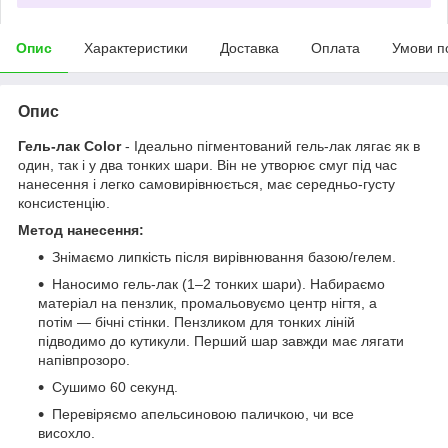
Опис
Характеристики
Доставка
Оплата
Умови п
Опис
Гель-лак Color
- Ідеально пігментований гель-лак лягає як в
один, так і у два тонких шари. Він не утворює смуг під час
нанесення і легко самовирівнюється, має середньо-густу
консистенцію.
Метод нанесення:
Знімаємо липкість після вирівнювання базою/гелем.
Наносимо гель-лак (1–2 тонких шари). Набираємо
матеріал на пензлик, промальовуємо центр нігтя, а
потім — бічні стінки. Пензликом для тонких ліній
підводимо до кутикули. Перший шар завжди має лягати
напівпрозоро.
Сушимо 60 секунд.
Перевіряємо апельсиновою паличкою, чи все
висохло.