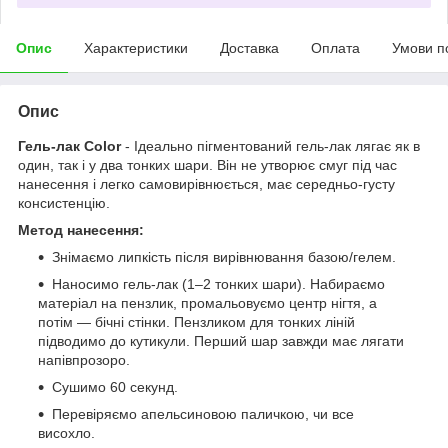
Опис
Характеристики
Доставка
Оплата
Умови п
Опис
Гель-лак Color
- Ідеально пігментований гель-лак лягає як в
один, так і у два тонких шари. Він не утворює смуг під час
нанесення і легко самовирівнюється, має середньо-густу
консистенцію.
Метод нанесення:
Знімаємо липкість після вирівнювання базою/гелем.
Наносимо гель-лак (1–2 тонких шари). Набираємо
матеріал на пензлик, промальовуємо центр нігтя, а
потім — бічні стінки. Пензликом для тонких ліній
підводимо до кутикули. Перший шар завжди має лягати
напівпрозоро.
Сушимо 60 секунд.
Перевіряємо апельсиновою паличкою, чи все
висохло.