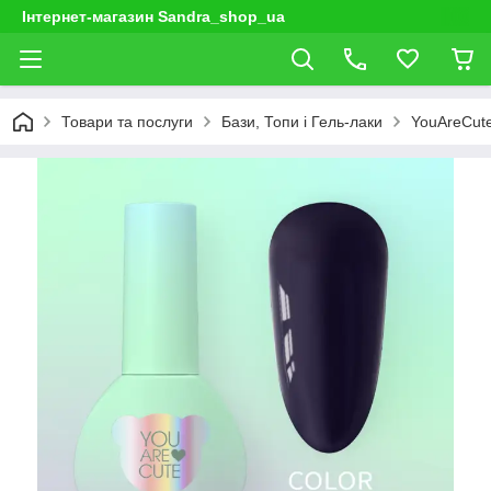
Інтернет-магазин Sandra_shop_ua
Товари та послуги
Бази, Топи і Гель-лаки
YouAreCut