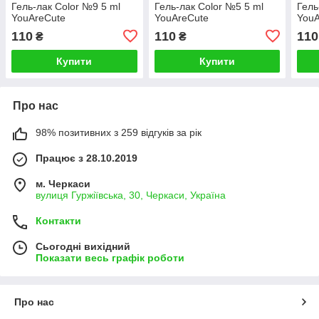
Гель-лак Color №9 5 ml
Гель-лак Color №5 5 ml
Гель
YouAreCute
YouAreCute
YouA
110
110
110
₴
₴
Купити
Купити
Про нас
98% позитивних з 259 відгуків за рік
Працює з 28.10.2019
м. Черкаси
вулиця Гуржіївська, 30, Черкаси, Україна
Контакти
Сьогодні вихідний
Показати весь графік роботи
Про нас