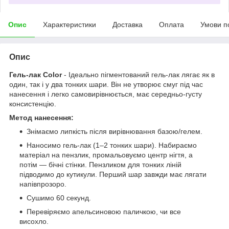
Опис
Характеристики
Доставка
Оплата
Умови п
Опис
Гель-лак Color
- Ідеально пігментований гель-лак лягає як в
один, так і у два тонких шари. Він не утворює смуг під час
нанесення і легко самовирівнюється, має середньо-густу
консистенцію.
Метод нанесення:
Знімаємо липкість після вирівнювання базою/гелем.
Наносимо гель-лак (1–2 тонких шари). Набираємо
матеріал на пензлик, промальовуємо центр нігтя, а
потім — бічні стінки. Пензликом для тонких ліній
підводимо до кутикули. Перший шар завжди має лягати
напівпрозоро.
Сушимо 60 секунд.
Перевіряємо апельсиновою паличкою, чи все
висохло.