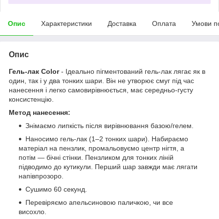
Опис
Характеристики
Доставка
Оплата
Умови п
Опис
Гель-лак Color
- Ідеально пігментований гель-лак лягає як в
один, так і у два тонких шари. Він не утворює смуг під час
нанесення і легко самовирівнюється, має середньо-густу
консистенцію.
Метод нанесення:
Знімаємо липкість після вирівнювання базою/гелем.
Наносимо гель-лак (1–2 тонких шари). Набираємо
матеріал на пензлик, промальовуємо центр нігтя, а
потім — бічні стінки. Пензликом для тонких ліній
підводимо до кутикули. Перший шар завжди має лягати
напівпрозоро.
Сушимо 60 секунд.
Перевіряємо апельсиновою паличкою, чи все
висохло.