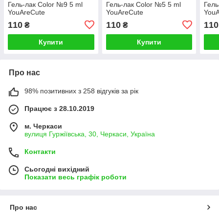
Гель-лак Color №9 5 ml
Гель-лак Color №5 5 ml
Гель
YouAreCute
YouAreCute
YouA
110
110
110
₴
₴
Купити
Купити
Про нас
98% позитивних з 258 відгуків за рік
Працює з 28.10.2019
м. Черкаси
вулиця Гуржіївська, 30, Черкаси, Україна
Контакти
Сьогодні вихідний
Показати весь графік роботи
Про нас