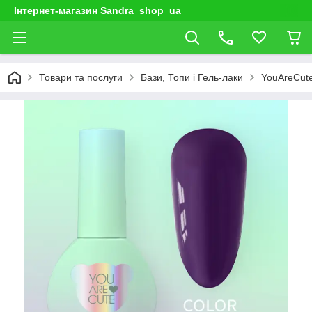
Інтернет-магазин Sandra_shop_ua
Товари та послуги
Бази, Топи і Гель-лаки
YouAreCut