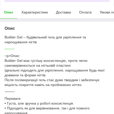
Опис
Характеристики
Доставка
Оплата
Умови п
Опис
Builder Gel – будівельний гель для укріплення та
нарощування нігтів
⸻
<
p>Опис:
Builder Gel має густішу консистенцію, проте легко
самовирівнюється на нігтьовій пластині.
Ідеально підходить для укріплення, нарощування будь-якої
довжини та форми нігтів.
Після полімеризації гель стає дуже твердим і забезпечує
міцність покриття навіть на проблемних нігтях.
⸻
Переваги:
• Густа, але зручна у роботі консистенція.
• Підходить як для вирівнювання, так і для повного
нарощування.