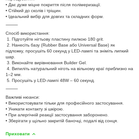
• Дає дуже міцне покриття після полімеризації.
• Стійкий до сколів і тріщин.
• Ідеальний вибір для довгих та складних форм.
⸻
Спосіб використання:
1. Підготуйте нігтьову пластину пилкою 180 grit.
2. Нанесіть базу (Rubber Base або Universal Base) як
підложку, просушіть 60 секунд у LED-лампі та зніміть липкий
шар.
3. Виконайте вирівнювання Builder Gel.
4. Випиліть натуральний ніготь на вільному краї приблизно на
1–2 мм.
5. Просушіть у LED-лампі 48W – 60 секунд.
⸻
Важливі нюанси:
• Використовувати тільки для професійного застосування.
• Уникати контакту зі шкірою.
• При алергічній реакції застосування заборонено.
• Зберігати у щільно закритій баночці, подалі від сонця.
Приховати