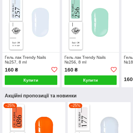
Гель лак Trendy Nails
Гель лак Trendy Nails
Гель
№257, 8 ml
№256, 8 ml
№180
160
160
₴
₴
160
Купити
Купити
Акційні пропозиції та новинки
–25%
–25%