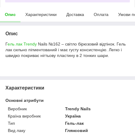
Опис
Характеристики
Доставка
Оплата
Умови п
Опис
Г
ель лак Trendy
Nails №162 – світло бірюзовий відтінок. Гель
лак сильно пігментований і має густу консистенцію. Легко і
швидко покриває нігтьову пластину в 2 тонких шари.
Характеристики
Основні атрибути
Виробник
Trendy Nails
Країна виробник
Україна
Тип
Гель-лак
Вид лаку
Глянсовий