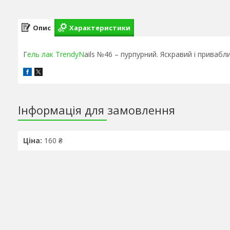
Опис
Характеристики
Г
ель лак TrendyN
ails №46 – пурпурний. Яскравий і привабли
Інформація для замовлення
Ціна:
160 ₴