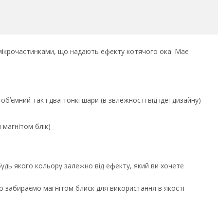
и мікрочастинками, що надають ефекту котячого ока. Має
ʼємний так і два тонкі шари (в звлежності від ідеї дизайну)
магнітом блік)
 будь якого кольору залежно від ефекту, який ви хочете
о забираємо магнітом блиск для використання в якості