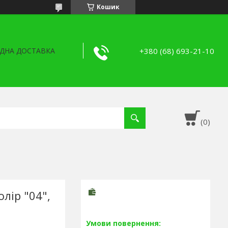
Кошик
+380 (68) 693-21-10
ДНА ДОСТАВКА
олір "04",