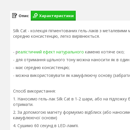
Опис
Характеристики
Silk Cat - колекція пігментованих гель-лаків з металевим
середню консистенцію, легко вирівнюється.
- р
еалістичний ефект натурального
каменю котяче око;
- для отримання щільного тону можна наносити як в один об
- має середню консистенцію;
- можна використовувати як камуфлюючу основу (забрати 
Спосіб використання:
1. Наносимо гель-лак Silk Cat в 1-2 шари, або на підложку
отримати.
2. За допомогою магніту формуємо відблиск (або наносим
камуфлюючої основи)
4. Сушимо 60 секунд в LED-лампі.