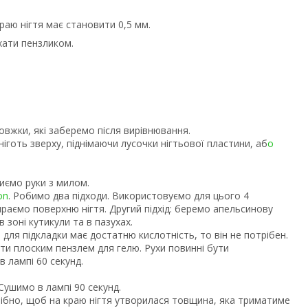
раю нігтя має становити 0,5 мм.
хати пензликом.
вжки, які заберемо після вирівнювання.
іготь зверху, піднімаючи лусочки нігтьової пластини, аб
о
иємо руки з милом.
on
. Робимо два підходи. Використовуємо для цього 4
тираємо поверхню нігтя. Другий підхід: беремо апельсинову
 зоні кутикули та в пазухах.
ля підкладки має достатню кислотність, то він не потрібен.
и плоским пензлем для гелю. Рухи повинні бути
в лампі 60 секунд.
ушимо в лампі 90 секунд.
рібно, щоб на краю нігтя утворилася товщина, яка триматиме