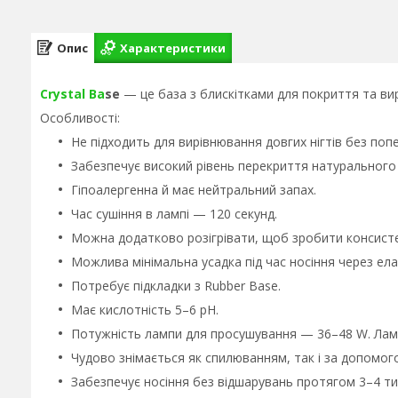
Опис
Характеристики
Crystal Ba
se
— це база з блискітками для покриття та вир
Особливості:
Не підходить для вирівнювання довгих нігтів без поп
Забезпечує високий рівень перекриття натурального н
Гіпоалергенна й має нейтральний запах.
Час сушіння в лампі — 120 секунд.
Можна додатково розігрівати, щоб зробити консист
Можлива мінімальна усадка під час носіння через ела
Потребує підкладки з Rubber Base.
Має кислотність 5–6 pH.
Потужність лампи для просушування — 36–48 W. Лам
Чудово знімається як спилюванням, так і за допомог
Забезпечує носіння без відшарувань протягом 3–4 ти