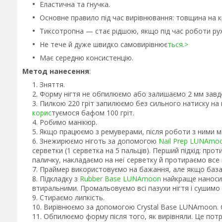
Еластична та гнучка.
Основне правило під час вирівнювання: товщина на к
Тиксотропна — стає рідшою, якщо під час роботи ру
Не тече й дуже швидко самовирівнює
ться.>
Має середню консистенцію.
Метод нанесення
:
Зняття.
Форму нігтя не обпилюємо або залишаємо 2 мм завдо
Пилкою 220 гріт запилюємо без сильного натиску на н
корис
туємося бафом 100 гріт.
Робимо манікюр.
Якщо працюємо з ремуверами, після роботи з ними м
Знежирюємо ніготь за допомогою
Nail Prep LUNAmo
серветки (1 серветка на 5 пальців). Перший підхід: про
паличку, накладаємо на неї серветку й протираємо все в
Праймер використовуємо на бажання, але якщо база д
Підкладку з
Rubber Base LUNAmoon
найкраще наносит
втиральними. Промальовуємо всі пазухи нігтя і сушимо 
Стираємо липкість.
Вирівнюємо за допомогою Crystal Base LUNAmoon. С
Обпилюємо форму після того, як вирівняли. Це пот