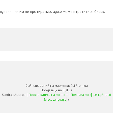
шування нічим не протираємо, адже може втратитися блиск.
Сайт створений на маркетплейсі
Prom.ua
Продавець на Bigl.ua
Sandra_shop_ua |
Поскаржитися на контент
|
Політика конфіденційності
Select Language
▼