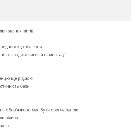
івнювання нігтів.
ереднього укріплення.
ігтя завдяки високій пігментації.
енцію ще рідшою.
стичність бази.
па обов’язково має бути оригінальною.
ою рідини.
жнів.