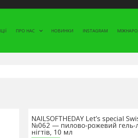
ЦІЇ
ПРО НАС
НОВИНКИ
INSTAGRAM
МІЖНАРО
NAILSOFTHEDAY Let’s special Sw
№062 — пилово-рожевий гель-л
нігтів, 10 мл