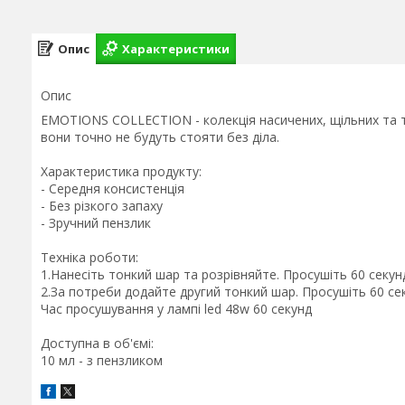
Опис
Характеристики
Опис
EMOTIONS COLLECTION - колекція насичених, щільних та та
вони точно не будуть стояти без діла.
Характеристика продукту:
- Середня консистенція
- Без різкого запаху
- Зручний пензлик
Техніка роботи:
1.Нанесіть тонкий шар та розрівняйте. Просушіть 60 секу
2.За потреби додайте другий тонкий шар. Просушіть 60 се
Час просушування у лампі led 48w 60 секунд
Доступна в об'ємі:
10 мл - з пензликом