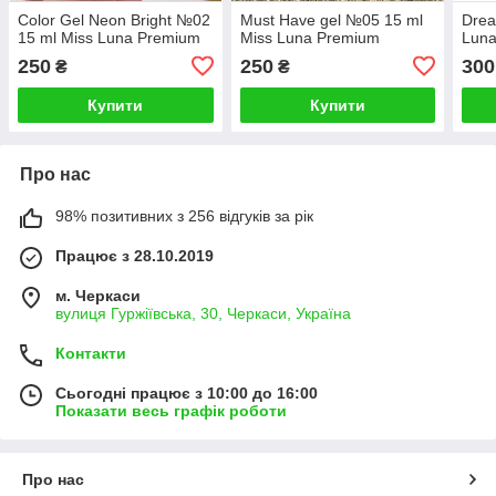
Color Gel Neon Bright №02
Must Have gel №05 15 ml
Drea
15 ml Miss Luna Premium
Miss Luna Premium
Lun
250
250
300
₴
₴
Купити
Купити
Про нас
98% позитивних з 256 відгуків за рік
Працює з 28.10.2019
м. Черкаси
вулиця Гуржіївська, 30, Черкаси, Україна
Контакти
Сьогодні працює з 10:00 до 16:00
Показати весь графік роботи
Про нас