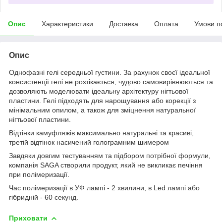
Опис
Характеристики
Доставка
Оплата
Умови п
Опис
Однофазні гелі середньої густини. За рахунок своєї ідеальної
консистенції гелі не розтікається, чудово самовирівнюються та
дозволяють моделювати ідеальну архітектуру нігтьової
пластини. Гелі підходять для нарощування або корекції з
мінімальним опилом, а також для зміцнення натуральної
нігтьової пластини.
Відтінки камуфляжів максимально натуральні та красиві,
третій відтінок насичений голограмним шимером
Завдяки довгим тестуванням та підбором потрібної формули,
компанія SAGA створили продукт, який не викликає печіння
при полімеризації.
Час полімеризації в УФ лампі - 2 хвилини, в Led лампі або
гібридній - 60 секунд.
Приховати