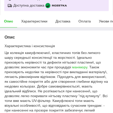
Доступна доставка
Опис
Характеристики
Доставка
Оплата
Умови п
Опис
Характеристика і консистенція
Це колекція камуфлюючих\, еластичних топів без липкого
шару середньої консистенції та жорсткості. Ідеально
приховують нерівності та дефекти нігтьової пластини\, що
дозволяє зекономити час при процедурі
манікюру
. Також
приховують недоліки та нерівності при викладанні матеріалу\,
лягають рівномірним відтінком. Підходять для використання\,
як самостійне покриття або для створення глибини відтінку на
нюдових кольорах. Добре самовирівнюється\, мають
ідеальний відблиск. Не розтікаються при нанесенні\, що
дозволяє легко покривати нігтьову пластину “під кутикулу”. Всі
топи вже мають UV-фільтер. Камуфлюючі топи мають
візуальні особливості\, що відповідають сучасним трендам: -
при нанесенні на прозоре покриття забезпечує легкий