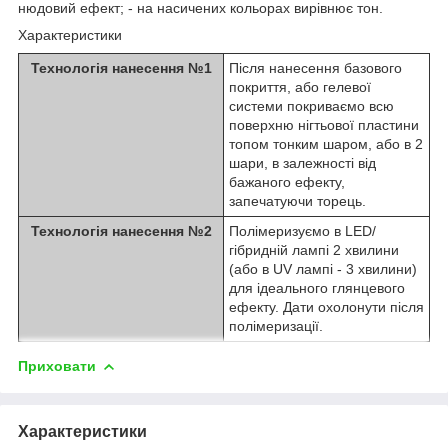
нюдовий ефект; - на насичених кольорах вирівнює тон.
Характеристики
Технологія нанесення №1
Після нанесення базового
покриття, або гелевої
системи покриваємо всю
поверхню нігтьової пластини
топом тонким шаром, або в 2
шари, в залежності від
бажаного ефекту,
запечатуючи торець.
Технологія нанесення №2
Полімеризуємо в LED/
гібридній лампі 2 хвилини
(або в UV лампі - 3 хвилини)
для ідеального глянцевого
ефекту. Дати охолонути після
полімеризації.
Приховати
Характеристики