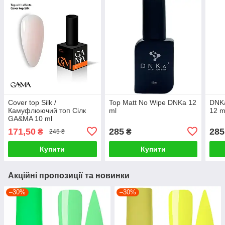
Cover top Silk /
Top Matt No Wipe DNKa 12
DNKa
Камуфлюючий топ Сілк
ml
12 m
GA&MA 10 ml
171,50
285
285
₴
₴
245 ₴
Купити
Купити
Акційні пропозиції та новинки
–30%
–30%