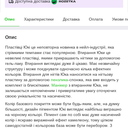
Доступна доставка
Опис
Характеристики
Доставка
Оплата
Умови п
Опис
Пластівці Юкі це неповторна новинка в нейл-індустрії, яка
стрімкими темпами стає популярною. Втирання Юки це
невеликі пластівці, якими прикрашають нігтики за допомогою
гель-лаку. Втирання виглядає дуже й цікаво. Має незвичайну
структуру і може поєднувати одночасно кілька ефектних
кольорів. Втирання для нігтів Юка наноситися на нігтьову
пластину за допомогою
пензлика
-спонжа, яка вже входить у
комплект із блискітками.
Манікюр
з втиранням Юка, не
залишається непоміченим і привертатиме увагу оточуючих
своєю унікальністю та насиченістю.
Колір базового покриття може бути будь-яким, але, на думку
більшості, дизайн пігментом Юкі виглядає найбільш виграшно
на чорному кольорі. Пігмент сам по собі має дуже насичений
колір і яскраво виражений ефект хамелеону, тому цілком
самодостатній і кольорова база може бути перебором. З