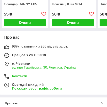
Слайдер DANNY F05
Пластівці Юки №14
Плас
55
50
50
₴
₴
Купити
Купити
Про нас
98% позитивних з 258 відгуків за рік
Працює з 28.10.2019
м. Черкаси
вулиця Гуржіївська, 30, Черкаси, Україна
Контакти
Сьогодні вихідний
Показати весь графік роботи
Про нас