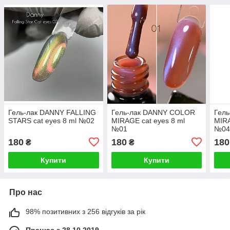
Гель-лак DANNY FALLING
Гель-лак DANNY COLOR
Гел
STARS cat eyes 8 ml №02
MIRAGE cat eyes 8 ml
MIRA
№01
№0
180
180
180
₴
₴
Купити
Купити
Про нас
98% позитивних з 256 відгуків за рік
Працює з 28.10.2019